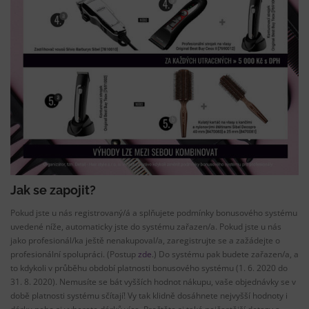
Jak se zapojit?
Pokud jste u nás registrovaný/á a splňujete podmínky bonusového systému
uvedené níže, automaticky jste do systému zařazen/a. Pokud jste u nás
jako profesionál/ka ještě nenakupoval/a, zaregistrujte se a zažádejte o
profesionální spolupráci. (Postup
zde
.) Do systému pak budete zařazen/a, a
to kdykoli v průběhu období platnosti bonusového systému (1. 6. 2020 do
31. 8. 2020). Nemusíte se bát vyšších hodnot nákupu, vaše objednávky se v
době platnosti systému sčítají! Vy tak klidně dosáhnete nejvyšší hodnoty i