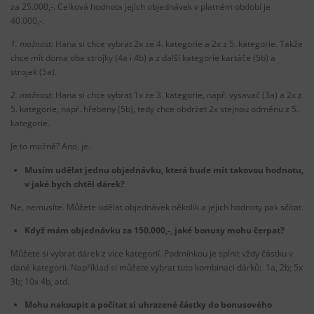
za 25.000,-. Celková hodnota jejích objednávek v platném období je
40.000,-.
1. možnost:
Hana si chce vybrat 2x ze 4. kategorie a 2x z 5. kategorie. Takže
chce mít doma oba strojky (4a i 4b) a z další kategorie kartáče (5b) a
strojek (5a).
2. možnost:
Hana si chce vybrat 1x ze 3. kategorie, např. vysavač (3a) a 2x z
5. kategorie, např. hřebeny (5b), tedy chce obdržet 2x stejnou odměnu z 5.
kategorie.
Je to možné? Ano, je.
Musím udělat jednu objednávku, která bude mít takovou hodnotu,
v jaké bych chtěl dárek?
Ne, nemusíte. Můžete udělat objednávek několik a jejich hodnoty pak sčítat.
Když mám objednávku za 150.000,-, jaké bonusy mohu čerpat?
Můžete si vybrat dárek z více kategorií. Podmínkou je splnit vždy částku v
dané kategorii. Například si můžete vybrat tuto kombinaci dárků: 1a, 2b; 5x
3b; 10x 4b, atd.
Mohu nakoupit a počítat si uhrazené částky do bonusového