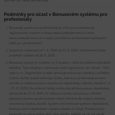
566 440 091 nebo 566 440 098.
Podmínky pro účast v Bonusovém systému pro
profesionály
Bonusový systém pro profesionály je určen pro profesionály
registrované v našem e-shopu www.svetkadernictvi.cz nebo
www.svetkadernictvi.sk a mající schválenou profesionální spolupráci.
(dále jen „profesionál“)
Systém je v platnosti od 1. 6. 2020 do 31. 8. 2020. Vyhodnocení bude
probíhat v období od 28. 9. 2020.
Bonusový systém je rozdělen na 5 stupňů, z nichž ke každému přináleží
odměna. Tyto odměny si vyhrazuje zvolit organizátor, tzn. Detail – Hair
style s.r.o.. Organizátor si také vyhrazuje právo tyto odměny v průběhu
změnit. Každý stupeň zahrnuje částku, kterou je profesionál povinen
uhradit za vyfakturované a nevrácené objednávky v daném období (1. 6.
– 31. 8. 2020). Do celkové částky mohou být přičteny pouze objednávky
uhrazené do 31. 8. 2020. Za celkovou částku uhrazenou v období
platnosti systému profesionálovi náleží odměna dle stupně, kterého
uhrazenou částkou dosáhl. Systém není limitován počtem objednávek,
hodnoty všech objednávek v daném období se sčítají. Profesionál je
oprávněn si vybrat jednu, dvě i více odměn, pakliže na ně má nárok,