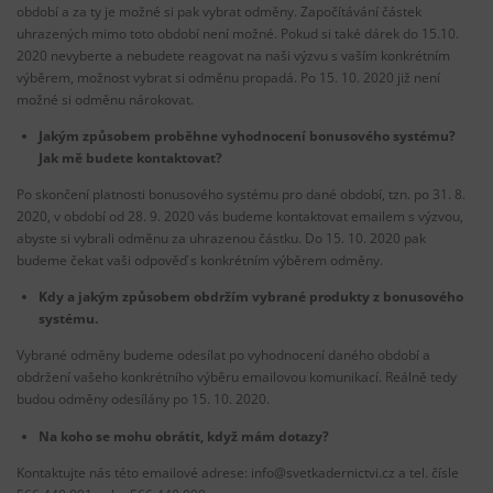
období a za ty je možné si pak vybrat odměny. Započítávání částek
uhrazených mimo toto období není možné. Pokud si také dárek do 15.10.
2020 nevyberte a nebudete reagovat na naši výzvu s vaším konkrétním
výběrem, možnost vybrat si odměnu propadá. Po 15. 10. 2020 již není
možné si odměnu nárokovat.
Jakým způsobem proběhne vyhodnocení bonusového systému?
Jak mě budete kontaktovat?
Po skončení platnosti bonusového systému pro dané období, tzn. po 31. 8.
2020, v období od 28. 9. 2020 vás budeme kontaktovat emailem s výzvou,
abyste si vybrali odměnu za uhrazenou částku. Do 15. 10. 2020 pak
budeme čekat vaši odpověď s konkrétním výběrem odměny.
Kdy a jakým způsobem obdržím vybrané produkty z bonusového
systému.
Vybrané odměny budeme odesílat po vyhodnocení daného období a
obdržení vašeho konkrétního výběru emailovou komunikací. Reálně tedy
budou odměny odesílány po 15. 10. 2020.
Na koho se mohu obrátit, když mám dotazy?
Kontaktujte nás této emailové adrese: info@svetkadernictvi.cz a tel. čísle