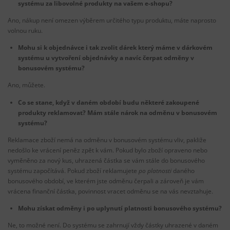
systému za libovolné produkty na vašem e-shopu?
Ano, nákup není omezen výběrem určitého typu produktu, máte naprosto
volnou ruku.
Mohu si k objednávce i tak zvolit dárek který máme v dárkovém
systému u vytvoření objednávky a navíc čerpat odměny v
bonusovém systému?
Ano, můžete.
Co se stane, když v daném období budu některé zakoupené
produkty reklamovat? Mám stále nárok na odměnu v bonusovém
systému?
Reklamace zboží nemá na odměnu v bonusovém systému vliv, pakliže
nedošlo ke vrácení peněz zpět k vám. Pokud bylo zboží opraveno nebo
vyměněno za nový kus, uhrazená částka se vám stále do bonusového
systému započítává. Pokud zboží reklamujete
po platnosti
daného
bonusového období, ve kterém jste odměnu čerpali a zároveň je vám
vrácena finanční částka, povinnost vracet odměnu se na vás nevztahuje.
Mohu získat odměny i po uplynutí platnosti bonusového systému?
Ne, to možné není. Do systému se zahrnují vždy částky uhrazené v daném