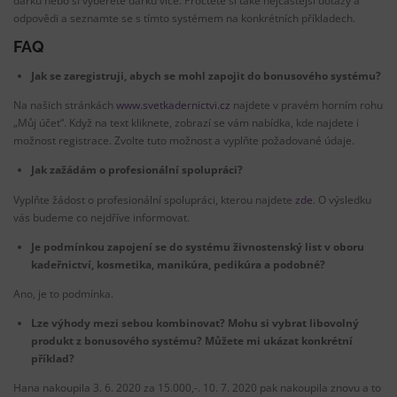
dárku nebo si vyberete dárků více. Pročtěte si také nejčastější dotazy a
odpovědi a seznamte se s tímto systémem na konkrétních příkladech.
FAQ
Jak se zaregistruji, abych se mohl zapojit do bonusového systému?
Na našich stránkách
www.svetkadernictvi.cz
najdete v pravém horním rohu
„Můj účet“. Když na text kliknete, zobrazí se vám nabídka, kde najdete i
možnost registrace. Zvolte tuto možnost a vyplňte požadované údaje.
Jak zažádám o profesionální spolupráci?
Vyplňte žádost o profesionální spolupráci, kterou najdete
zde
. O výsledku
vás budeme co nejdříve informovat.
Je podmínkou zapojení se do systému živnostenský list v oboru
kadeřnictví, kosmetika, manikúra, pedikúra a podobné?
Ano, je to podmínka.
Lze výhody mezi sebou kombinovat? Mohu si vybrat libovolný
produkt z bonusového systému?
Můžete mi ukázat konkrétní
příklad?
Hana nakoupila 3. 6. 2020 za 15.000,-. 10. 7. 2020 pak nakoupila znovu a to