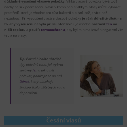
důkladné vysušení vlasové pokožky
. Vlhká vlasová pokožka bývá totiž
náchylnější k podráždění. Navíc v kombinaci s vlhkými vlasy může vytvářet
prostředí, které je vhodné pro růst bakterií a plísní, což je více než
nežádoucí. Při vysoušení vlasů a vlasové pokožky
je
však
důležité dbát na
to
,
aby vysoušení nebylo příliš intenzivní
. Je vhodné
nastavit
fén
na
nižší teplotu
a
použít
termoochranu
, aby byl minimalizován negativní vliv
tepla na vlasy.
Tip:
Pokud hledáte užitečné
tipy ohledně toho, jak vybrat
správný
fén
a jak o něj
pečovat, podívejte se na náš
článek
, který obsahuje
širokou škálu užitečných rad a
doporučení.
Česání vlasů