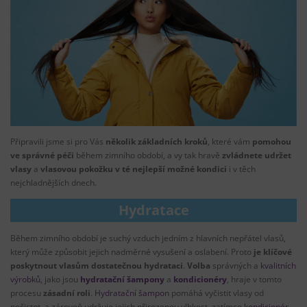
Připravili jsme si pro Vás
několik základních kroků
, které vám
pomohou
ve správné péči
během zimního období, a vy tak hravě
zvládnete udržet
vlasy
a
vlasovou pokožku
v té nejlepší možné kondici
i v těch
nejchladnějších dnech.
Hydratace
Během zimního období je suchý vzduch jedním z hlavních nepřátel vlasů,
který může způsobit jejich nadměrné vysušení a oslabení. Proto
je klíčové
poskytnout vlasům dostatečnou hydrataci
.
Volba
správných a
kvalitních
výrobků
, jako jsou
hydratační šampony
a
kondicionéry
, hraje v tomto
procesu
zásadní roli
.
Hydratační šampon
pomáhá vyčistit vlasy od
nečistot, a zároveň udržuje jejich přirozenou vlhkost, zatímco
kondicionér