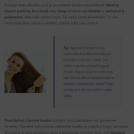
Existuje řada důvodů, proč je pravidelné česání vlasů klíčové.
Mezi ty
hlavní patří to, že v zimě
mají
vlasy
tendenci být
křehké
a
náchylné k
poškození
, dále také nošení čepic, šál nebo časté převlékání. To vše
umocňuje sklon vlasů k cuchání, zvláště když jsou mokré.
Tip:
Agresivní česání vlasů
může vést k poškození vlasové
pokožky a lámání vlasů, což
může v součtu přispět k jejich
ztrátě. Doporučujeme vám tedy
náš článek
Jak na bezbolestné a
snadné rozčesávání vlasů? Tipy
a triky pro šetrnou péči o vaše
vlasy
.
Pravidelné
a
šetrné česání
suchých vlasů
kartáčem
má významné
benefity. Pomáhá odstraňovat odumřelé buňky na pokožce hlavy, stimuluje
přirozený proces produkce oleje a podporuje cirkulaci krve, což
zlepšuje