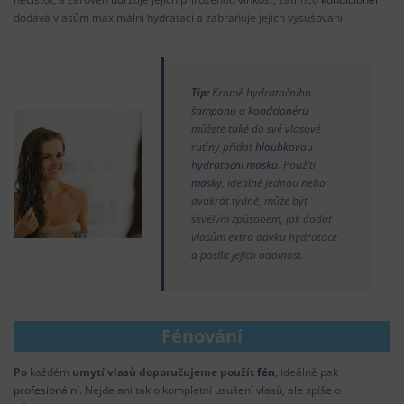
dodává vlasům maximální hydrataci a zabraňuje jejich vysušování.
Tip:
Kromě hydratačního
šamponu
a
kondcionéru
můžete také do své vlasové
rutiny přidat
hloubkovou
hydratační masku
. Použití
masky
, ideálně jednou nebo
dvakrát týdně, může být
skvělým způsobem, jak dodat
vlasům extra dávku hydratace
a posílit jejich odolnost.
Fénování
Po
každém
umytí vlasů doporučujeme použít
fén
, ideálně pak
profesionální
. Nejde ani tak o kompletní usušení vlasů, ale spíše o