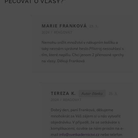
PEČOVAT O VLASY?
”
MARIE FRANKOVÁ
23. 3.
2024
REAGOVAT
Nemohu snížit množství v nákupním košíku a
taky neznám správné heslo.Přístroj nesouhlasí s
tím, které napíšu. Chci jenom 2 přenosné sprchy
na vlasy. Děkuji Franková
TEREZA K.
Autor článku
25. 3.
2024
REAGOVAT
Dobrý den, paní Franková, děkujeme
mnohokrát za Váš zájem si u nás vytvořit
objednávku. V případě, že se setkáváte s
komplikacemi, ozvěte se nám prosím na e-
mail
info@svetkadernictvi.cz
nebo telefon