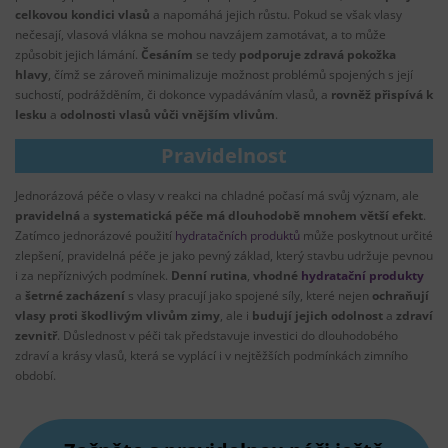
celkovou kondici vlasů
a napomáhá jejich růstu. Pokud se však vlasy
nečesají, vlasová vlákna se mohou navzájem zamotávat, a to může
způsobit jejich lámání.
Česáním
se tedy
podporuje zdravá pokožka
hlavy
, čímž se zároveň minimalizuje možnost problémů spojených s její
suchostí, podrážděním, či dokonce vypadáváním vlasů, a
rovněž přispívá k
lesku
a
odolnosti vlasů vůči vnějším vlivům
.
Pravidelnost
Jednorázová péče o vlasy v reakci na chladné počasí má svůj význam, ale
pravidelná
a
systematická péče má dlouhodobě mnohem větší efekt
.
Zatímco jednorázové použití
hydratačních produktů
může poskytnout určité
zlepšení, pravidelná péče je jako pevný základ, který stavbu udržuje pevnou
i za nepříznivých podmínek.
Denní rutina
,
vhodné
hydratační produkty
a
šetrné zacházení
s vlasy pracují jako spojené síly, které nejen
ochraňují
vlasy proti škodlivým vlivům zimy
, ale i
budují jejich odolnost
a
zdraví
zevnitř
. Důslednost v péči tak představuje investici do dlouhodobého
zdraví a krásy vlasů, která se vyplácí i v nejtěžších podmínkách zimního
období.