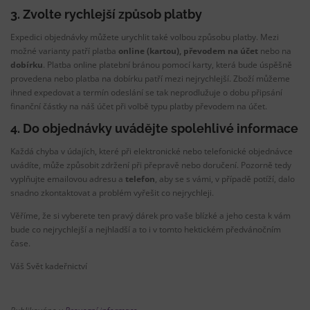
3. Zvolte rychlejší způsob platby
Expedici objednávky můžete urychlit také volbou způsobu platby. Mezi
možné varianty patří platba
online (kartou), převodem na účet
nebo na
dobírku
. Platba online platební bránou pomocí karty, která bude úspěšně
provedena nebo platba na dobírku patří mezi nejrychlejší. Zboží můžeme
ihned expedovat a termín odeslání se tak neprodlužuje o dobu připsání
finanční částky na náš účet při volbě typu platby převodem na účet.
4. Do objednávky uvádějte spolehlivé informace
Každá chyba v údajích, které při elektronické nebo telefonické objednávce
uvádíte, může způsobit zdržení při přepravě nebo doručení. Pozorně tedy
vyplňujte emailovou adresu a
telefon
, aby se s vámi, v případě potíží, dalo
snadno zkontaktovat a problém vyřešit co nejrychleji.
Věříme, že si vyberete ten pravý dárek pro vaše blízké a jeho cesta k vám
bude co nejrychlejší a nejhladší a to i v tomto hektickém předvánočním
čase.
Váš Svět kadeřnictví