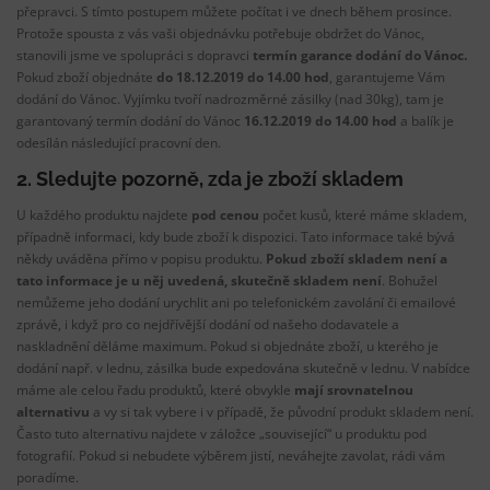
přepravci. S tímto postupem můžete počítat i ve dnech během prosince.
Protože spousta z vás vaši objednávku potřebuje obdržet do Vánoc,
stanovili jsme ve spolupráci s dopravci
termín garance dodání do Vánoc.
Pokud zboží objednáte
do 18.12.2019 do 14.00 hod
, garantujeme Vám
dodání do Vánoc. Vyjímku tvoří nadrozměrné zásilky (nad 30kg), tam je
garantovaný termín dodání do Vánoc
16.12.2019 do 14.00 hod
a balík je
odesílán následující pracovní den.
2. Sledujte pozorně, zda je zboží skladem
U každého produktu najdete
pod cenou
počet kusů, které máme skladem,
případně informaci, kdy bude zboží k dispozici. Tato informace také bývá
někdy uváděna přímo v popisu produktu.
Pokud zboží skladem není a
tato informace je u něj uvedená, skutečně skladem není
. Bohužel
nemůžeme jeho dodání urychlit ani po telefonickém zavolání či emailové
zprávě, i když pro co nejdřívější dodání od našeho dodavatele a
naskladnění děláme maximum. Pokud si objednáte zboží, u kterého je
dodání např. v lednu, zásilka bude expedována skutečně v lednu. V nabídce
máme ale celou řadu produktů, které obvykle
mají srovnatelnou
alternativu
a vy si tak vybere i v případě, že původní produkt skladem není.
Často tuto alternativu najdete v záložce „související“ u produktu pod
fotografií. Pokud si nebudete výběrem jistí, neváhejte zavolat, rádi vám
poradíme.