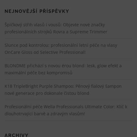
NEJNOVĚJŠÍ PŘÍSPĚVKY
Špičkový střih vlasů i vousů: Objevte nové značky
profesionálních strojků Rovra a Supreme Trimmer
Slunce pod kontrolou: profesionální letní péče na vlasy
OnCare Gloss od Selective Professional!
BLONDME přichází s novou érou blond: lesk, glow efekt a
maximální péče bez kompromisů
K18 TripleBright Purple Shampoo: Pěnový fialový šampon
nové generace pro dokonale čistou blond
Profesionální péče Wella Professionals Ultimate Color: Klíč k
dlouhotrvající barvě a zdravým vlasům!
ARCHIVY