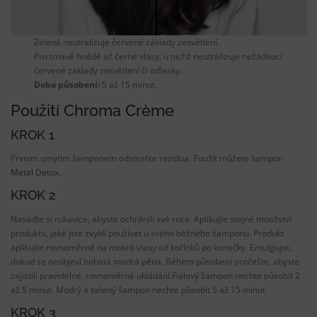
Zelená neutralizuje červené základy zesvětlení.
Pro tmavě hnědé až černé vlasy, u nichž neutralizuje nežádoucí
červené základy zesvětlení či odlesky.
Doba působení:
5 až 15 minut.
Použití Chroma Crème
KROK 1
Prvním umytím šamponem odstraňte rezidua. Použít můžete šampon
Metal Detox
.
KROK 2
Nasaďte si rukavice, abyste ochránili své ruce. Aplikujte stejné množství
produktu, jaké jste zvyklí používat u svého běžného šamponu. Produkt
aplikujte rovnoměrně na mokré vlasy od kořínků po konečky. Emulgujte,
dokud se neobjeví bohatá modrá pěna. Během působení pročešte, abyste
zajistili pravidelné, rovnoměrné ukládání.Fialový šampon nechte působit 2
až 5 minut. Modrý a zelený šampon nechte působit 5 až 15 minut.
KROK 3