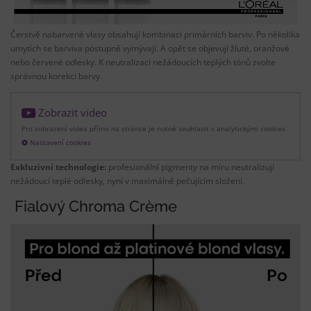
Čerstvě nabarvené vlasy obsahují kombinaci primárních barviv. Po několika
umytích se barviva postupně vymývají. A opět se objevují žluté, oranžové
nebo červené odlesky. K neutralizaci nežádoucích teplých tónů zvolte
správnou korekci barvy.
Zobrazit video
Pro zobrazení videa přímo na stránce je nutné souhlasit s analytickými cookies.
Nastavení cookies
Exkluzivní technologie:
profesionální pigmenty na míru neutralizují
nežádoucí teplé odlesky, nyní v maximálně pečujícím složení.
Fialový Chroma Crème