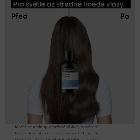
Modrá neutralizuje oranžové základy zesvětlení.
Pro světlé až středně hnědé vlasy, u nichž neutralizuje
nežádoucí oranžové základy zesvětlení či odlesky.