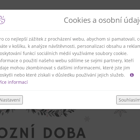
Cookies a osobní údaj
ro co nejlepší zážitek z procházení webu, abychom si pamatovali, c
DOBÍ VÁNOC
áte v košíku, k analýze návštěvnosti, personalizaci obsahu a rekla
oskytování funkcí sociálních médií využíváme soubory cookie.
nformace o použití našeho webu sdílíme se svými partnery, kteří
daje mohou zkombinovat s dalšími informacemi, které jste jim
oskytli nebo které získali v důsledku používání jejich služeb.
íce informací
Nastavení
Souhlasí