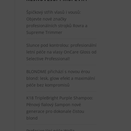
Špičkový střih vlasů i vousů:
Objevte nové značky
profesionálních strojků Rovra a
Supreme Trimmer
Slunce pod kontrolou: profesionální
letní péče na vlasy OnCare Gloss od
Selective Professional!
BLONDME přichází s novou érou
blond: lesk, glow efekt a maximální
péče bez kompromisů
K18 TripleBright Purple Shampoo:
Pěnový fialový šampon nové
generace pro dokonale čistou
blond
Profesionální péče Wella