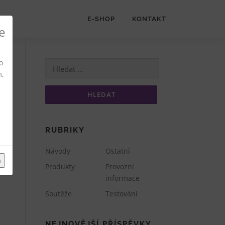
E-SHOP
KONTAKT
e
o
Vyhledávání
m,
RUBRIKY
Návody
Ostatní
m
Produkty
Provozní
informace
Soutěže
Testování
NEJNOVĚJŠÍ PŘÍSPĚVKY