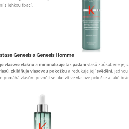
í s lehkou fixací.
astase Genesis a Genesis Homme
uje vlasové vlákno
a
minimalizuje
tak
padání
vlasů způsobené jeji
vlasů
,
zklidňuje vlasovou pokožku
a redukuje její
svědění
. Jednou
en pomáhá vlasům pevněji se ukotvit ve vlasové pokožce a také brá