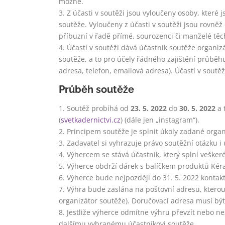
možné.
3. Z účasti v soutěži jsou vyloučeny osoby, kter
soutěže. Vyloučeny z účasti v soutěži jsou rovně
příbuzní v řadě přímé, sourozenci či manželé těc
4. Účastí v soutěži dává účastník soutěže organi
soutěže, a to pro účely řádného zajištění průbě
adresa, telefon, emailová adresa). Účastí v soutěž
Průběh soutěže
1. Soutěž probíhá od
23. 5. 2022
do
30. 5. 2022
a 
(
svetkadernictvi.cz
) (dále jen „instagram“).
2. Principem soutěže je splnit úkoly zadané orga
3. Zadavatel si vyhrazuje právo soutěžní otázku i 
4. Výhercem se stává účastník, který splní vešker
5. Výherce obdrží dárek s balíčkem produktů Ké
6. Výherce bude nejpozději do 31. 5. 2022 kontak
7. Výhra bude zaslána na poštovní adresu, ktero
organizátor soutěže). Doručovací adresa musí bý
8. Jestliže výherce odmítne výhru převzít nebo n
dalšímu vybranému účastníkovi soutěže.