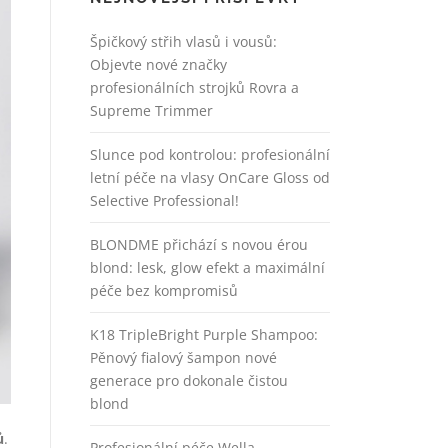
Špičkový střih vlasů i vousů:
Objevte nové značky
profesionálních strojků Rovra a
Supreme Trimmer
Slunce pod kontrolou: profesionální
letní péče na vlasy OnCare Gloss od
Selective Professional!
BLONDME přichází s novou érou
blond: lesk, glow efekt a maximální
péče bez kompromisů
K18 TripleBright Purple Shampoo:
Pěnový fialový šampon nové
generace pro dokonale čistou
blond
ů
.
Profesionální péče Wella