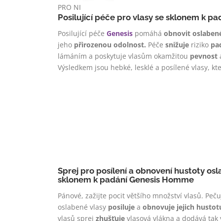
PRO NI
Posilující péče pro vlasy se sklonem k p
Posilující péče
Genesis
pomáhá
obnovit oslaben
jeho
přirozenou odolnost.
Péče
snižuje
riziko
pa
lámáním a poskytuje vlasům okamžitou
pevnost
Výsledkem jsou hebké, lesklé a posílené vlasy, kt
Sprej pro posílení a obnovení hustoty os
sklonem k padání Genesis Homme
Pánové, zažijte pocit většího množství vlasů. Peču
oslabené vlasy
posiluje
a
obnovuje jejich hustot
vlasů sprej
zhušťuje
vlasová vlákna a dodává ta