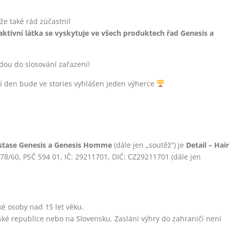
že také rád zúčastnil
aktivní látka se vyskytuje ve všech produktech řad Genesis a
ou do slosování zařazeni!
cí den bude ve stories vyhlášen jeden výherce
astase Genesis a Genesis Homme
(dále jen „soutěž“) je
Detail – Hair
678/60, PSČ 594 01, IČ: 29211701, DIČ: CZ29211701 (dále jen
é osoby nad 15 let věku.
eské republice nebo na Slovensku. Zaslání výhry do zahraničí není