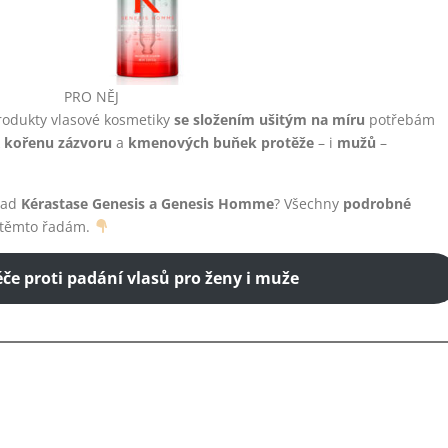
PRO NĚJ
rodukty vlasové kosmetiky
se složením ušitým na míru
potřebám
kořenu zázvoru
a
kmenových buňek protěže
– i
mužů
–
ad
Kérastase Genesis a Genesis Homme
? Všechny
podrobné
těmto řadám.
če proti padání vlasů pro ženy i muže