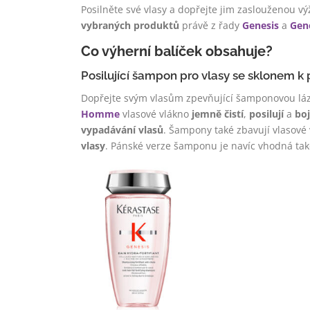
Posilněte své vlasy a dopřejte jim zaslouženou vý
vybraných produktů
právě z řady
Genesis
a
Gen
Co výherní balíček obsahuje?
Posilující šampon pro vlasy se sklonem 
Dopřejte svým vlasům zpevňující šamponovou láz
Homme
vlasové vlákno
jemně čistí
,
posilují
a
boj
vypadávání vlasů
. Šampony také zbavují vlasové 
vlasy
. Pánské verze šamponu je navíc vhodná ta