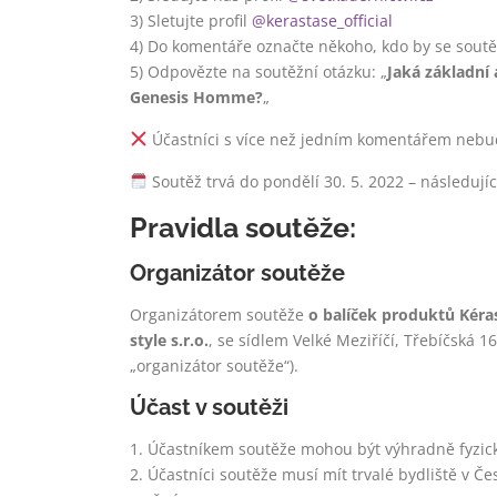
3) Sletujte profil
@kerastase_official
4) Do komentáře označte někoho, kdo by se soutě
5) Odpovězte na soutěžní otázku: „
Jaká základní 
Genesis Homme?
„
Účastníci s více než jedním komentářem nebud
Soutěž trvá do pondělí 30. 5. 2022 – následují
Pravidla soutěže:
Organizátor soutěže
Organizátorem soutěže
o balíček produktů Kér
style s.r.o.
, se sídlem Velké Meziříčí, Třebíčská 1
„organizátor soutěže“).
Účast v soutěži
1. Účastníkem soutěže mohou být výhradně fyzick
2. Účastníci soutěže musí mít trvalé bydliště v Č