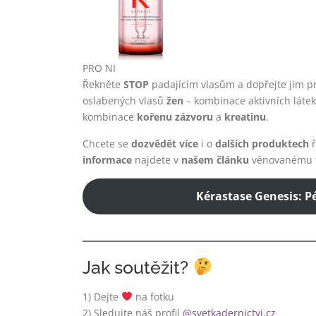
PRO NI
Řekněte
STOP
padajícím vlasům a dopřejte jim p
oslabených vlasů
žen
– kombinace aktivních látek
kombinace
kořenu zázvoru
a
kreatinu
.
Chcete se
dozvědět více
i o
dalších produktech
ř
informace
najdete v
našem článku
věnovanému 
Kérastase Genesis: Pé
Jak soutěžit?
1) Dejte
na fotku
2) Sledujte náš profil
@svetkadernictvi.cz