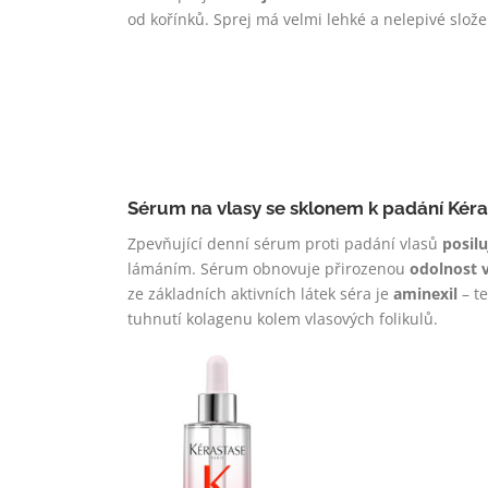
od kořínků. Sprej má velmi lehké a nelepivé složen
Sérum na vlasy se sklonem k padání Kér
Zpevňující denní sérum proti padání vlasů
posil
lámáním. Sérum obnovuje přirozenou
odolnost 
ze základních aktivních látek séra je
aminexil
– t
tuhnutí kolagenu kolem vlasových folikulů.