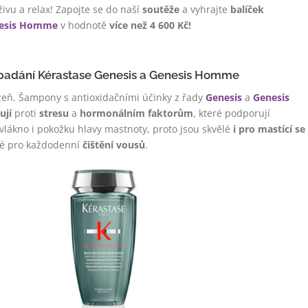
živu a relax! Zapojte se do naší
soutěže
a vyhrajte
balíček
esis Homme
v hodnotě
více než 4 600 Kč!
k padání Kérastase Genesis a Genesis Homme
eň. Šampony s antioxidačními účinky z řady
Genesis
a
Genesis
ují
proti
stresu
a
hormonálním faktorům
, které podporují
vlákno i pokožku hlavy mastnoty, proto jsou skvělé
i pro mastící se
ké pro každodenní
čištění vousů
.