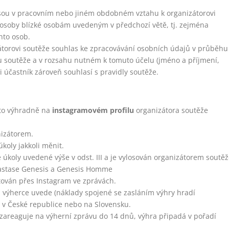
é jsou v pracovním nebo jiném obdobném vztahu k organizátorovi
ž osoby blízké osobám uvedeným v předchozí větě, tj. zejména
hto osob.
zátorovi soutěže souhlas ke zpracovávání osobních údajů v průběhu
hu soutěže a v rozsahu nutném k tomuto účelu (jméno a příjmení,
i účastník zároveň souhlasí s pravidly soutěže.
to výhradně na
instagramovém profilu
organizátora soutěže
nizátorem.
úkoly jakkoli měnit.
é úkoly uvedené výše v odst. III a je vylosován organizátorem soutěž
rastase Genesis a Genesis Homme
tován přes Instagram ve zprávách.
u výherce uvede (náklady spojené se zasláním výhry hradí
t v České republice nebo na Slovensku.
ezareaguje na výherní zprávu do 14 dnů, výhra připadá v pořadí