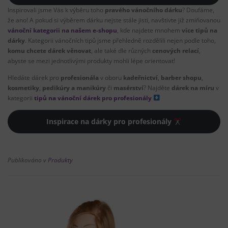
Inspirovali jsme Vás k výběru toho
pravého vánočního dárku
? Doufáme,
že ano! A pokud si výběrem dárku nejste stále jisti, navštivte již zmiňovanou
vánoční kategorii na našem e-shopu
, kde najdete mnohem
více tipů na
dárky
. Kategorii vánočních tipů jsme přehledně rozdělili nejen podle toho,
komu chcete dárek věnovat
, ale také dle různých
cenových relací
,
abyste se mezi jednotlivými produkty mohli lépe orientovat!
Hledáte dárek pro
profesionála
v oboru
kadeřnictví
,
barber shopu
,
kosmetiky
,
pedikúry a manikúry
či
masérství
? Najděte
dárek na míru
v
kategorii
tipů na vánoční dárek pro profesionály
Inspirace na dárky pro profesionály
Publikováno v
Produkty