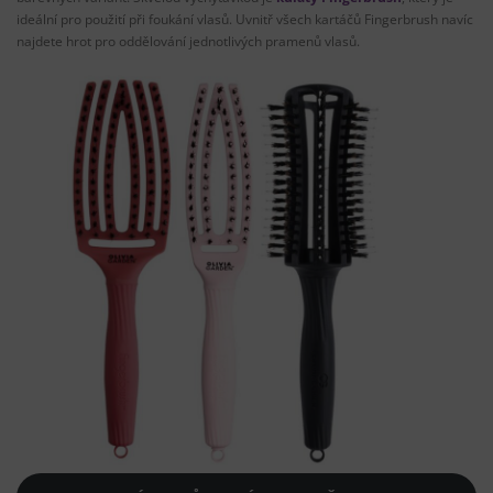
ideální pro použití při foukání vlasů. Uvnitř všech kartáčů Fingerbrush navíc
najdete hrot pro oddělování jednotlivých pramenů vlasů.