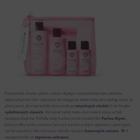
Pokud však chcete udělat radost nějakým nespotřebitelným dárkem,
doporučujeme Vám zabrousit do kategorie elektroniky pro styling vlasů. Je
přeci jasné, že snad každá žena touží po
smyslných vlnách
či do hladka
vyžehlených vlasech
. Nicméně žehlit nebo vlnit mokré vlasy určitě
nedoporučujeme. Pořiďte tedy kvalitní profesionální fén
Parlux Alyon
,
který je díky funkci ionizace šetrný k vlasům a svým výkonem zajistí jejich
rychlé vysušení. Fén má navíc několik různých
barevných variant
.
A
nezapomeňte ne
tepelnou ochranu
!