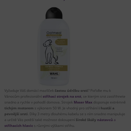
Vyžaduje Váš domácí mazlíček
častou údržbu srsti
? Pořiďte mu k
Vánocům profesionální
střihací strojek na srst
, se kterým srst zastřihnete
snadno a rychle v pohodlí domova. Strojek
Moser Max
disponuje extrémně
tichým motorem
s výkonem 50 W. Je vhodný pro stříhání
i hustší a
pevnější srsti
. Díky 3 metry dlouhému kabelu se s ním snadno manipuluje
a určitě Vás potěší také možnost dokoupení
široké škály
nástavců
a
střihacích hlavic
s různými výškami střihu.