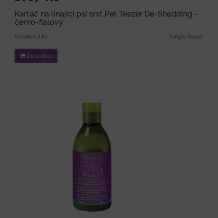
Kartáč na línající psí srst Pet Teezer De-Shedding -
černo-fialový
Skladem 2 ks
Tangle Teezer
Do košíku