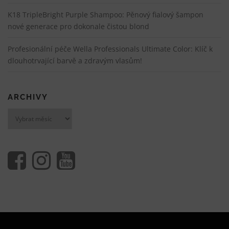
K18 TripleBright Purple Shampoo: Pěnový fialový šampon
nové generace pro dokonale čistou blond
Profesionální péče Wella Professionals Ultimate Color: Klíč k
dlouhotrvající barvě a zdravým vlasům!
ARCHIVY
Archivy