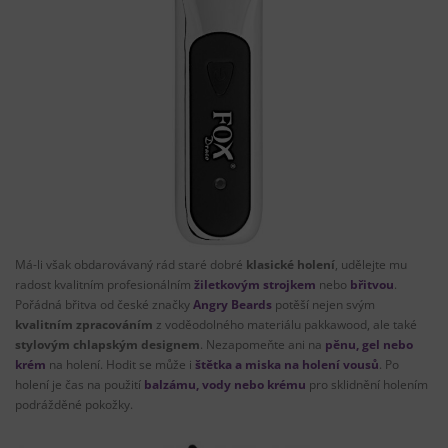
Má-li však obdarovávaný rád staré dobré
klasické holení
, udělejte mu
radost kvalitním profesionálním
žiletkovým strojkem
nebo
břitvou
.
Pořádná břitva od české značky
Angry Beards
potěší nejen svým
kvalitním zpracováním
z voděodolného materiálu pakkawood, ale také
stylovým chlapským designem
. Nezapomeňte ani na
pěnu, gel nebo
krém
na holení. Hodit se může i
štětka a miska na holení vousů
. Po
holení je čas na použití
balzámu, vody nebo krému
pro sklidnění holením
podrážděné pokožky.