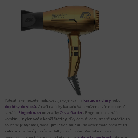
Potěšit také můžete maličkostí, jako je kvalitní
kartáč na vlasy
nebo
doplňky do vlasů
. Z naší nabídky kartáčů Vám můžeme vřele doporučit
kartáče
Fingerbrush
od značky
Olivia Garden
. Fingerbrush kartáče
kombinují
nylonové
a
kančí štětiny
, díky čemuž vlasy krásně
rozčešou
a
součeně je
vyhladí
, dodají jim
lesk
a
objem
. Na výběr máte hned ze
tří
velikostí
kartáčů pro různé délky vlasů. Potěší Vás také množství
barevných variant. Skvělou vychytávkou je
kulatý Fingerbrush
, který je