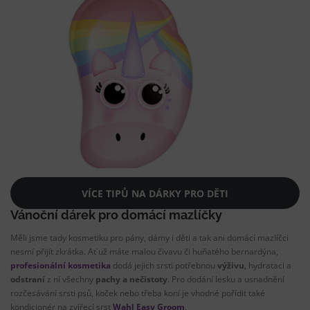
VÍCE TIPŮ NA DÁRKY PRO DĚTI
Vánoční dárek pro domácí mazlíčky
Měli jsme tady kosmetiku pro pány, dámy i děti a tak ani domácí mazlíčci
nesmí přijít zkrátka. Ať už máte malou čivavu či huňatého bernardýna,
profesionální kosmetika
dodá jejich srsti potřebnou
výživu
, hydrataci a
odstraní
z ní všechny
pachy a nečistoty
. Pro dodání lesku a usnadnění
rozčesávání srsti psů, koček nebo třeba koní je vhodné pořídit také
kondicionér na zvířecí srst
Wahl Easy Groom
.