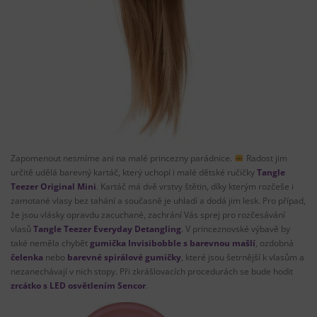
Zapomenout nesmíme ani na malé princezny parádnice.
Radost jim
určitě udělá barevný kartáč, který uchopí i malé dětské ručičky
Tangle
Teezer Original Mini
. Kartáč má dvě vrstvy štětin, díky kterým rozčeše i
zamotané vlasy bez tahání a současně je uhladí a dodá jim lesk. Pro případ,
že jsou vlásky opravdu zacuchané, zachrání Vás sprej pro rozčesávání
vlasů
Tangle Teezer Everyday Detangling
. V princeznovské výbavě by
také neměla chybět
gumička Invisibobble s barevnou mašlí
, ozdobná
čelenka
nebo
barevné spirálové gumičky
, které jsou šetrnější k vlasům a
nezanechávají v nich stopy. Při zkrášlovacích procedurách se bude hodit
zrcátko s LED osvětlením Sencor
.