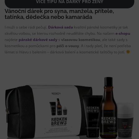
VÍCE TIPŮ NA DÁRKY PRO ŽENY
Vánoční dárek pro syna, manžela, přítele,
tatínka, dědečka nebo kamaráda
I muži o sebe rádi pečují.
Dárková sada
kvalitní pánské kosmetiky je tak
skvělou volbou, se kterou rozhodně neuděláte chybu. Na našem
e-shopu
najdete
pánské dárkové sady
s
vlasovou kosmetikou
, ale také sady s
kosmetikou a pomůckami pro
péči o vousy
. A i tady platí, že není potřeba
lámat si hlavu s balením – dárková balení a kosmetické taštičky to jistí.