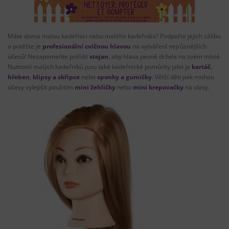
Máte doma malou kadeřnici nebo malého kadeřníka? Podpořte jejich zálibu
a potěšte je
profesionální cvičnou hlavou
na vytváření nejrůznějších
účesů! Nezapomeňte pořídit
stojan
, aby hlava pevně držela na svém místě.
Nutností malých kadeřníků jsou také kadeřnické pomůcky jako je
kartáč
,
hřeben
,
klipsy a skřipce
nebo
sponky a gumičky
. Větší děti pak mohou
účesy vylepšit použitím
mini žehličky
nebo
mini krepovačky
na vlasy.