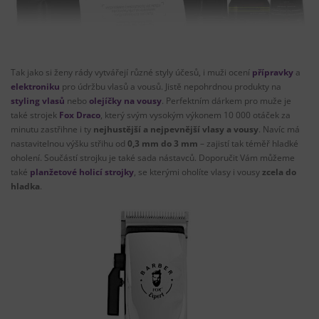
Tak jako si ženy rády vytvářejí různé styly účesů, i muži ocení
přípravky
a
elektroniku
pro údržbu vlasů a vousů. Jistě nepohrdnou produkty na
styling vlasů
nebo
olejíčky na vousy
. Perfektním dárkem pro muže je
také strojek
Fox Draco
, který svým vysokým výkonem 10 000 otáček za
minutu zastřihne i ty
nejhustější a nejpevnější vlasy a vousy
. Navíc má
nastavitelnou výšku střihu od
0,3 mm do 3 mm
– zajistí tak téměř hladké
oholení. Součástí strojku je také sada nástavců. Doporučit Vám můžeme
také
planžetové holicí strojky
, se kterými oholíte vlasy i vousy
zcela do
hladka
.