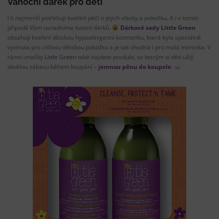
Vánoční dárek pro děti
I ti nejmenší potřebují kvalitní péči o jejich vlásky a pokožku. A i v tomto
případě Vám usnadníme balení dárků.
Dárkové sady Little Green
obsahují kvalitní dětskou hypoalergenní kosmetiku, která byla speciálně
vyvinuta pro citlivou dětskou pokožku a je tak vhodná i pro malá miminka. V
rámci značky
Little Green
také najdete produkt, se kterým si děti užijí
skvělou zábavu během koupání –
jemnou pěnu do koupele
.