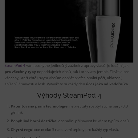
SteamPod 4
vám poskytne jedinečný zážitek z úpravy vlasů. Je ideální jak
pro všechny typy
nepoddajných vlasů, tak i pro vlasy jemné. Zkrátka pro
všechny, kteří chtějí svým vlasům dopřát profesionální péči, uhlazení,
snížení lámavosti a lesk. Vytvořete si každý den
účes jako od kadeřníka.
Výhody
SteamPod 4
Patentovaná
parní technologie:
nepřetržitý rozptyl suché páry (0,8
g/min).
Pohyblivá horní destička:
optimální přilnavost ke všem typům vlasů.
Chytrá regulace tepla:
3 nastavení teploty pro každý typ vlasů.