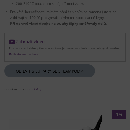
200-210 °C pouze pro silné, přírodní vlasy.
Pro větší bezpečnost umístěte před žehlením na ramena (které se
zahřívají na 100 °C pro vytváření vln) termoochranné kryty.
Při úpravě vlasů dbejte na to, aby šipky směřovaly dolů.
Zobrazit video
Pro zobrazení videa přímo na stránce je nutné souhlasit s analytickými cookies.
Nastavení cookies
OBJEVIT SÍLU PÁRY SE STEAMPOD 4
Publikováno v
Produkty
-1%