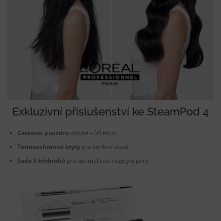
Exkluzivní příslušenství ke
SteamPod 4
Cestovní pouzdro
odolné vůči teplu.
Termoochranné kryty
pro žehlení vlasů.
Sada 3 hřebínků
pro optimalizaci rozptylu páry.