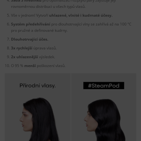
Sada 3 hřebínků
pro optimalizaci rozptylu páry zajišťuje její
rovnoměrnou distribuci u všech typů vlasů.
Vše v jednom! Vytvoří
uhlazené, vlnité i kudrnaté účesy.
Systém předehřívání
pro dlouhotrvající vlny se zahřívá až na 100 °C
pro pružné a definované kudrny.
Dlouhotrvající účes.
3x rychlejší
úprava vlasů.
2x uhlazenější
výsledek.
O 95 %
menší
poškození vlasů.