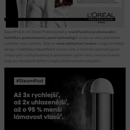
SteamPod 4
od
L’Oréal Professionnel
je
multifunkční profesionální
žehlička s patentovanou parní technologií,
se kterou vlasy jednoduše
vyžehlíte nebo navlníte. Objevte
nové exkluzivní funkce
a ergonomičtější
design. S
žehličkou SteamPod 4
získáte sadu 3 hřebínků optimalizujících
rozptyl páry a přizpůsobených jednotlivým typům vlasů, termoochranné
kryty pro bezpečné žehlení a teplu odolné cestovní pouzdro.