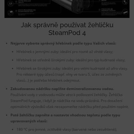
Jak správně používat
žehličku
SteamPod 4
Nejprve vyberte správný hřebínek podle typu Vašich vlasů:
Hřebínek s jemnými zuby: ideální pro rovné až vlnité vlasy;
Hřebínek se středně širokými zuby: ideální pro typ kudrnaté vlasy;
Hřebínek se širokými zuby: ideální pro velmi kudrnaté až afro vlasy.
Pro některé typy účesů (např. vlny ve tvaru S, účes ze zvlněných
vlasů…) je potřeba hřebínek odejmout.
Zabudovanou nádržku naplňte demineralizovanou vodou.
Používání vody z vodovodu může vést k poškození žehličky. Žehlička
SteamPod funguje, i když je nádržka na vodu prázdná. Pro dosažení
optimálních výsledků však nezapomeňte nádržku před použitím naplnit.
Poté žehličku zapněte a nastavte vhodnou teplotu podle typu
upravovaných vlasů:
180 °C pro jemné, zcitlivělé vlasy (barvené nebo zesvětlené);