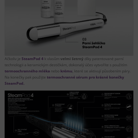
Ačkoliv je
SteamPod 4
k vlasům
velmi šetrný
díky patentované parní
technologii a keramickým destičkám, dokonalý účes vytvoříte s použitím
termoochranného mléka
nebo
krému
, které se aktivují působením páry.
Na konečky pak použijte
termoochranné sérum pro krásné konečky
SteamPod.