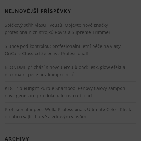
NEJNOVĚJŠÍ PŘÍSPĚVKY
Špičkový střih vlasů i vousů: Objevte nové značky
profesionálních strojků Rovra a Supreme Trimmer
Slunce pod kontrolou: profesionální letní péče na vlasy
OnCare Gloss od Selective Professional!
BLONDME přichází s novou érou blond: lesk, glow efekt a
maximální péče bez kompromisů
K18 TripleBright Purple Shampoo: Pěnový fialový šampon
nové generace pro dokonale čistou blond
Profesionální péče Wella Professionals Ultimate Color: Klíč k
dlouhotrvající barvě a zdravým vlasům!
ARCHIVY