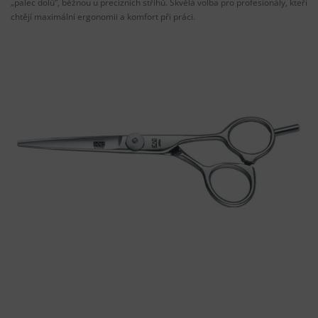
„palec dolů“, běžnou u precizních střihů. Skvělá volba pro profesionály, kteří
chtějí maximální ergonomii a komfort při práci.