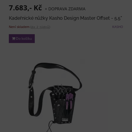
7.683,- Kč
+ DOPRAVA ZDARMA
Kadeřnické nůžky Kasho Design Master Offset - 5,5"
Není skladem
(
)
KASHO
do 2 týdnů
Do košíku