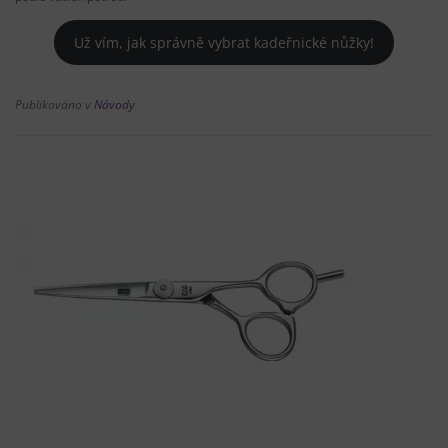
Už vím, jak správně vybrat kadeřnické nůžky!
Publikováno v
Návody