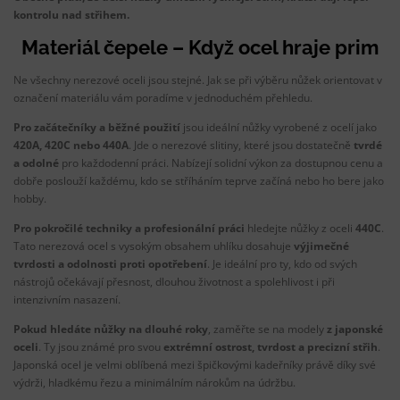
kontrolu nad střihem.
Materiál čepele – Když ocel hraje prim
Ne všechny nerezové oceli jsou stejné. Jak se při výběru nůžek orientovat v
označení materiálu vám poradíme v jednoduchém přehledu.
Pro začátečníky a běžné použití
jsou ideální nůžky vyrobené z ocelí jako
420A, 420C nebo 440A
. Jde o nerezové slitiny, které jsou dostatečně
tvrdé
a odolné
pro každodenní práci. Nabízejí solidní výkon za dostupnou cenu a
dobře poslouží každému, kdo se stříháním teprve začíná nebo ho bere jako
hobby.
Pro pokročilé techniky a profesionální práci
hledejte nůžky z oceli
440C
.
Tato nerezová ocel s vysokým obsahem uhlíku dosahuje
výjimečné
tvrdosti a odolnosti proti opotřebení
. Je ideální pro ty, kdo od svých
nástrojů očekávají přesnost, dlouhou životnost a spolehlivost i při
intenzivním nasazení.
Pokud hledáte nůžky na dlouhé roky
, zaměřte se na modely
z japonské
oceli
. Ty jsou známé pro svou
extrémní ostrost, tvrdost a precizní střih
.
Japonská ocel je velmi oblíbená mezi špičkovými kadeřníky právě díky své
výdrži, hladkému řezu a minimálním nárokům na údržbu.