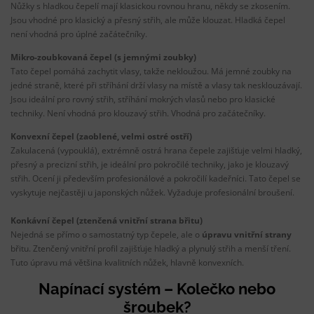
Nůžky s hladkou čepelí mají klasickou rovnou hranu, někdy se zkosením.
Jsou vhodné pro klasický a přesný střih, ale může klouzat. Hladká čepel
není vhodná pro úplné začátečníky.
Mikro-zoubkovaná čepel (s jemnými zoubky)
Tato čepel pomáhá zachytit vlasy, takže nekloužou. Má jemné zoubky na
jedné straně, které při stříhání drží vlasy na místě a vlasy tak nesklouzávají.
Jsou ideální pro rovný střih, stříhání mokrých vlasů nebo pro klasické
techniky. Není vhodná pro klouzavý střih. Vhodná pro začátečníky.
Konvexní čepel (zaoblené, velmi ostré ostří)
Zakulacená (vypouklá), extrémně ostrá hrana čepele zajišťuje velmi hladký,
přesný a precizní střih, je ideální pro pokročilé techniky, jako je klouzavý
střih. Ocení ji především profesionálové a pokročilí kadeřníci. Tato čepel se
vyskytuje nejčastěji u japonských nůžek. Vyžaduje profesionální broušení.
Konkávní čepel (ztenčená vnitřní strana břitu)
Nejedná se přímo o samostatný typ čepele, ale o
úpravu vnitřní strany
břitu. Ztenčený vnitřní profil zajišťuje hladký a plynulý střih a menší tření.
Tuto úpravu má většina kvalitních nůžek, hlavně konvexních.
Napínací systém – Kolečko nebo
šroubek?