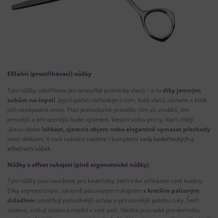
Efilační (prostřihávací) nůžky
Tyto nůžky odstřihnou jen tenoučké pramínky vlasů – a to
díky jemným
zubům na čepeli
. Jejich počet rozhoduje o tom, kolik vlasů zůstane a kolik
jich nenápadně zmizí. Platí jednoduché pravidlo: čím víc zoubků, tím
jemnější a přirozenější bude výsledek. Ideální volba pro ty, kteří chtějí
účesu dodat
lehkost, zjemnit objem nebo elegantně vymazat přechody
mezi délkami. V naší nabídce najdete i kompletní
sady kadeřnických a
efilačních nůžek
.
Nůžky s offset rukojetí (plně ergonomické nůžky)
Tyto nůžky jsou navržené pro kadeřníky, kteří tráví stříháním celé hodiny.
Díky asymetrickým, výrazně posunutým rukojetím
s kratším palcovým
držadlem
umožňují pohodlnější úchop a přirozenější polohu ruky. Šetří
zápěstí, snižují únavu a napětí v celé paži. Ideální jsou také pro techniku