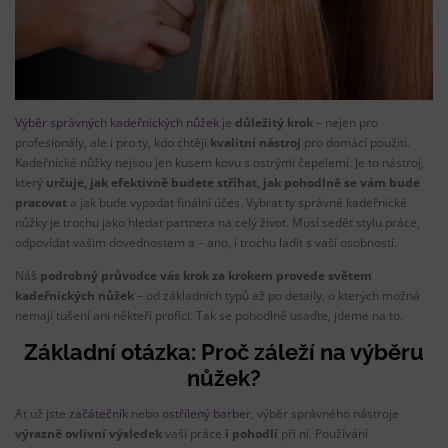
Výběr správných kadeřnických nůžek
je
důležitý krok
– nejen pro
profesionály, ale i pro ty, kdo chtějí
kvalitní nástroj
pro domácí použití.
Kadeřnické nůžky nejsou jen kusem kovu s ostrými čepelemi. Je to nástroj,
který
určuje, jak efektivně budete stříhat, jak pohodlně se vám bude
pracovat
a jak bude vypadat finální účes. Vybrat ty správné kadeřnické
nůžky je trochu jako hledat partnera na celý život. Musí sedět stylu práce,
odpovídat vašim dovednostem a – ano, i trochu ladit s vaší osobností.
Náš
podrobný průvodce vás krok za krokem provede světem
kadeřnických nůžek
– od základních typů až po detaily, o kterých možná
nemají tušení ani někteří profíci. Tak se pohodlně usaďte, jdeme na to.
Základní otázka: Proč záleží na výběru
nůžek?
Ať už jste
začátečník
nebo
ostřílený barber
, výběr správného nástroje
výrazně ovlivní výsledek
vaší práce
i pohodlí
při ní. Používání