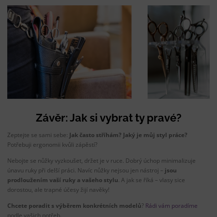
Závěr: Jak si vybrat ty pravé?
Zeptejte se sami sebe:
Jak často stříhám? Jaký je můj styl práce?
Potřebuji ergonomii kvůli zápěstí?
Nebojte se nůžky vyzkoušet, držet je v ruce. Dobrý úchop minimalizuje
únavu ruky při delší práci. Navíc nůžky nejsou jen nástroj –
jsou
prodloužením vaší ruky a vašeho stylu
. A jak se říká – vlasy sice
dorostou, ale trapné účesy žijí navěky!
Chcete poradit s výběrem konkrétních modelů
?
Rádi vám poradíme
podle vašich potřeb.