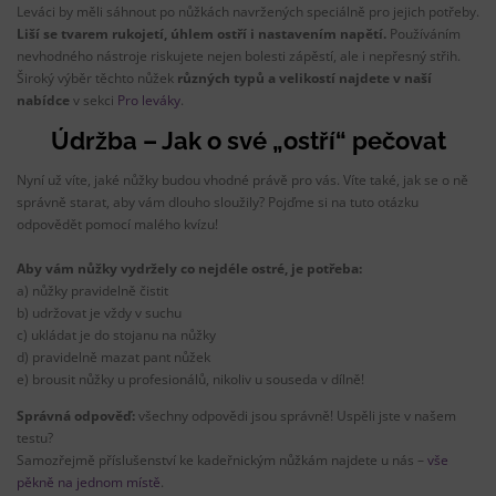
Leváci by měli sáhnout po nůžkách navržených speciálně pro jejich potřeby.
Liší se tvarem rukojetí, úhlem ostří i nastavením napětí.
Používáním
nevhodného nástroje riskujete nejen bolesti zápěstí, ale i nepřesný střih.
Široký výběr těchto nůžek
různých typů a velikostí najdete v naší
nabídce
v sekci
Pro leváky
.
Údržba – Jak o své „ostří“ pečovat
Nyní už víte, jaké nůžky budou vhodné právě pro vás. Víte také, jak se o ně
správně starat, aby vám dlouho sloužily? Pojďme si na tuto otázku
odpovědět pomocí malého kvízu!
Aby vám nůžky vydržely co nejdéle ostré, je potřeba:
a) nůžky pravidelně čistit
b) udržovat je vždy v suchu
c) ukládat je do stojanu na nůžky
d) pravidelně mazat pant nůžek
e) brousit nůžky u profesionálů, nikoliv u souseda v dílně!
Správná odpověď:
všechny odpovědi jsou správně! Uspěli jste v našem
testu?
Samozřejmě příslušenství ke kadeřnickým nůžkám najdete u nás –
vše
pěkně na jednom místě
.