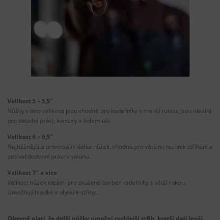
Velikost 5 – 5,5″
Nůžky v této velikosti jsou vhodné pro kadeřníky s menší rukou. Jsou ideální
pro detailní práci, kontury a kolem uší.
Velikost 6 – 6,5″
Nejběžnější a univerzální délka nůžek, vhodná pro většinu technik stříhání a
pro každodenní práci v salonu.
Velikost 7″ a více
Velikost nůžek ideální pro zkušené barber kadeřníky s větší rukou.
Umožňují hladké a plynulé střihy.
Obecně platí, že delší nůžky umožní rychlejší střih, kratší dají lepší