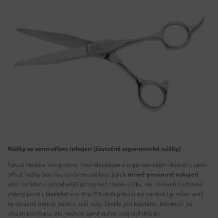
Nůžky se semi-offset rukojetí (částečně ergonomické nůžky)
Pokud hledáte kompromis mezi klasickým a ergonomickým držením, semi-
offset nůžky jsou tou správnou volbou. Jejich
mírně posunuté rukojeti
vám nabídnou pohodlnější úchop než rovné nůžky, ale zároveň zachovají
známý pocit z klasického střihu. Při delší práci uleví zápěstí i prstům, aniž
by výrazně měnily polohu vaší ruky. Skvělé pro každého, kdo touží po
větším komfortu, ale nechce úplně měnit svůj styl držení.