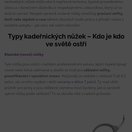
nevhodných nůžek může vést k nepřesné technice, špatně provedenému
účesu a v konečném důsledku k nespokojenému zákazníkovi, který už se
možná nevrátí. Naopak správně zvolené nůžky umožňují
precizní střihy
,
šetří vaše zápěstí a ruce
během dlouhých hodin práce a přináší radost z
každého pohybu – jak vám, tak vašim klientům.
Typy kadeřnických nůžek – Kdo je kdo
ve světě ostří
Klasické (rovné) nůžky
Tyto nůžky jsou stálicí v každém profesionálním salonu. Jejich čepele bývají
rovné nebo lehce zakřivené a skvěle se hodí pro
základní střihy,
prostříhávání i vytváření vrstev
. Nejčastěji se setkáte s velikostí 5 až 6,5
palce, ale na trhu najdete i delší
varianty o délce 7 palců
. Ty mají větší
průměr pro prsty a jsou oblíbené zejména mezi barbery. Jak si správně
vybrat nůžky podle velikosti? To se dozvíte níže v našem průvodci.