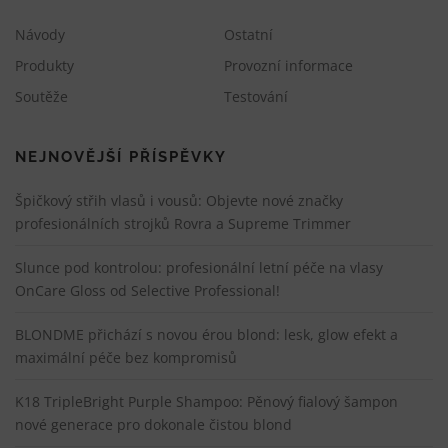
Návody
Ostatní
Produkty
Provozní informace
Soutěže
Testování
NEJNOVĚJŠÍ PŘÍSPĚVKY
Špičkový střih vlasů i vousů: Objevte nové značky
profesionálních strojků Rovra a Supreme Trimmer
Slunce pod kontrolou: profesionální letní péče na vlasy
OnCare Gloss od Selective Professional!
BLONDME přichází s novou érou blond: lesk, glow efekt a
maximální péče bez kompromisů
K18 TripleBright Purple Shampoo: Pěnový fialový šampon
nové generace pro dokonale čistou blond