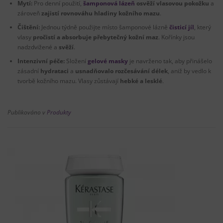
Mytí:
Pro denní použití,
šamponová lázeň
osvěží vlasovou pokožku
a
zároveň
zajistí rovnováhu hladiny kožního mazu
.
Čištění:
Jednou týdně použijte místo šamponové lázně
čisticí jíl
, který
vlasy
pročistí a absorbuje přebytečný kožní maz
. Kořínky jsou
nadzdvižené a
svěží
.
Intenzivní péče:
Složení
gelové masky
je navrženo tak, aby přinášelo
zásadní
hydrataci
a
usnadňovalo rozčesávání délek
, aniž by vedlo k
tvorbě kožního mazu. Vlasy zůstávají
hebké a lesklé
.
Publikováno v
Produkty