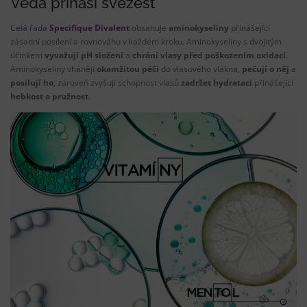
Věda přináší svěžest
Celá řada
Specifique Divalent
obsahuje
aminokyseliny
přinášející
zásadní posílení a rovnováhu v každém kroku. Aminokyseliny s dvojitým
účinkem
vyvažují pH složení
a
chrání vlasy před poškozením oxidací
.
Aminokyseliny vhánějí
okamžitou péči
do vlasového vlákna,
pečují o něj
a
posilují ho
, zároveň zvyšují schopnost vlasů
zadržet hydrataci
přinášející
hebkost a pružnost
.