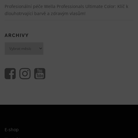
Profesionální péče Wella Professionals Ultimate Color: Klíč k
dlouhotrvající barvě a zdravým vlasům!
ARCHIVY
Archivy
E-shop