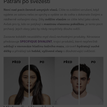
Pátrání po svěžesti
Není nad pocit čerstvě umytých vlasů.
Cítíte to zvláštní vzrušení, když
vyjdete ze salonu nebo ze sprchy a vydáte se do světa s dokonale čistými a
nádherně voňavými vlasy. Díky
svěžím vlasům
se cítíte lehcí jako vánek.
Avšak pro ty, kdo se potýkají s
mastnou vlasovou pokožkou
, je tento pocit
prchavý. Jejich vlasy jako by nikdy nevydržely dlouho svěží.
Zastavte koloběh neustálého mytí vlasů nevhodnými produkty. Kérastase
představuje
SPECIFIQUE DIVALENT
, trojici produktů, které nepřetržitě
udržují v rovnováze hladinu kožního mazu
, zároveň
hydratují suché
délky
a přinášejí tak
hebké, vyživené vlasy
s dlouhotrvající svěžestí.