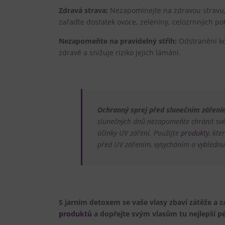
Zdravá strava:
Nezapomínejte na zdravou stravu, k
zařaďte dostatek ovoce, zeleniny, celozrnných pot
Nezapomeňte na pravidelný střih:
Odstranění ko
zdravé a snižuje riziko jejich lámání.
Ochranný sprej před slunečním záření
slunečných dnů nezapomeňte chránit své 
účinky UV záření. Použijte
produkty
, kte
před UV zářením, vysycháním a vyblednu
S jarním detoxem se vaše vlasy zbaví zátěže a z
produktů
a dopřejte svým vlasům tu nejlepší pé