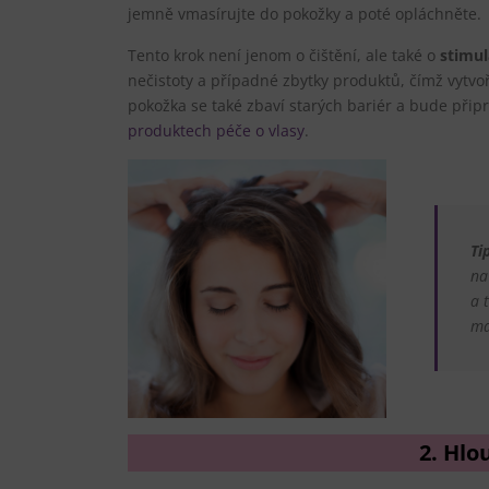
jemně vmasírujte do pokožky a poté opláchněte.
Tento krok není jenom o čištění, ale také o
stimul
nečistoty a případné zbytky produktů, čímž vytvo
pokožka se také zbaví starých bariér a bude při
produktech péče o vlasy
.
Ti
na
a 
ma
2. Hlo