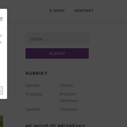
E-SHOP
KONTAKT
e
o
Vyhledávání
m,
RUBRIKY
c
Návody
Ostatní
m
Produkty
Provozní
informace
Soutěže
Testování
NEJNOVĚJŠÍ PŘÍSPĚVKY