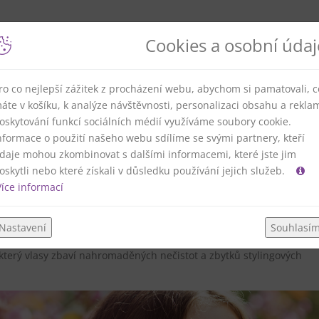
Cookies a osobní údaj
ro co nejlepší zážitek z procházení webu, abychom si pamatovali, c
y: 3 tipy, jak na to!
áte v košíku, k analýze návštěvnosti, personalizaci obsahu a rekla
oskytování funkcí sociálních médií využíváme soubory cookie.
nformace o použití našeho webu sdílíme se svými partnery, kteří
daje mohou zkombinovat s dalšími informacemi, které jste jim
oskytli nebo které získali v důsledku používání jejich služeb.
íce informací
 ale také
touha po obnově a osvěžení
vlasů. Po měsících, kdy byly
u vlivu stylingových produktů, je nyní
čas udělat pro ně něco naví
 o estetickém vzhledu, ale také o péči o jejich
zdraví a vitalitu
.
Nastavení
Souhlasí
. Čepice, mráz, suchý vzduch v interiéru – to vše je
vysušuje a
 který vlasy zbaví nahromaděných nečistot a zbytků stylingových