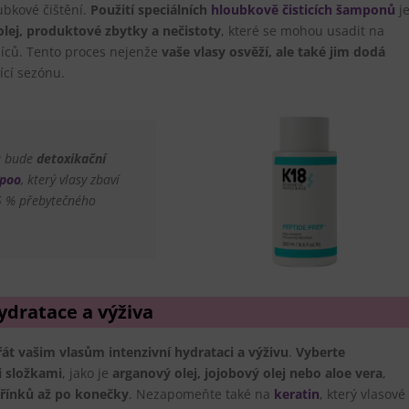
ubkové čištění.
Použití speciálních
hloubkově čisticích šamponů
j
lej, produktové zbytky a nečistoty
, které se mohou usadit na
íců. Tento proces nejenže
vaše vlasy osvěží, ale také jim dodá
ící sezónu.
sů bude
detoxikační
mpoo
, který vlasy zbaví
95 % přebytečného
ydratace
a výživa
řát vašim vlasům intenzivní hydrataci a výživu
.
Vyberte
 složkami
, jako je
arganový olej, jojobový olej nebo aloe vera
,
řínků až po konečky
. Nezapomeňte také na
keratin
, který vlasové