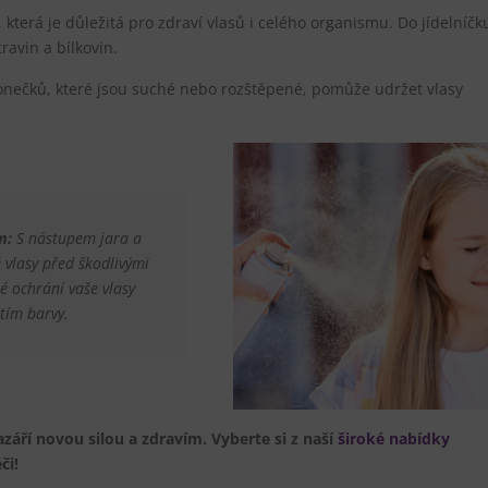
terá je důležitá pro zdraví vlasů i celého organismu. Do jídelníčk
ravin a bílkovin.
nečků, které jsou suché nebo rozštěpené, pomůže udržet vlasy
m:
S nástupem jara a
vlasy před škodlivými
ré ochrání vaše vlasy
tím barvy.
azáří novou silou a zdravím.
Vyberte si z naší
široké nabídky
či!