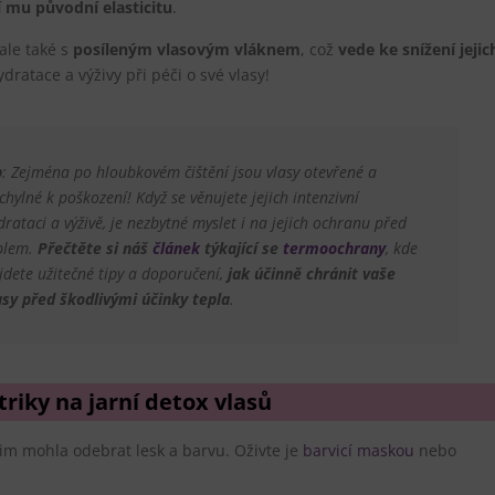
í mu původní elasticitu
.
 ale také s
posíleným vlasovým vláknem
, což
vede ke snížení jejic
dratace a výživy při péči o své vlasy!
p
: Zejména po hloubkovém čištění jsou vlasy otevřené a
chylné k poškození! Když se věnujete jejich intenzivní
drataci a výživě, je nezbytné myslet i na jejich ochranu před
plem.
Přečtěte si náš
článek
týkající se
termoochrany
, kde
jdete užitečné tipy a doporučení,
jak účinně chránit vaše
asy před škodlivými účinky tepla
.
 triky na jarní detox vlasů
im mohla odebrat lesk a barvu. Oživte je
barvicí maskou
nebo