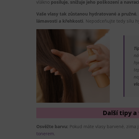
vlákno
posiluje, snižuje jeho poškození a navrac
Vaše vlasy tak zůstanou hydratované a pružné
,
lámavosti a křehkosti
. Nepodceňujte tedy sílu hy
Ti
ná
hy
te
na
vl
Další tipy a
Osvěžte barvu:
Pokud máte vlasy barvené, zima j
tonerem
.