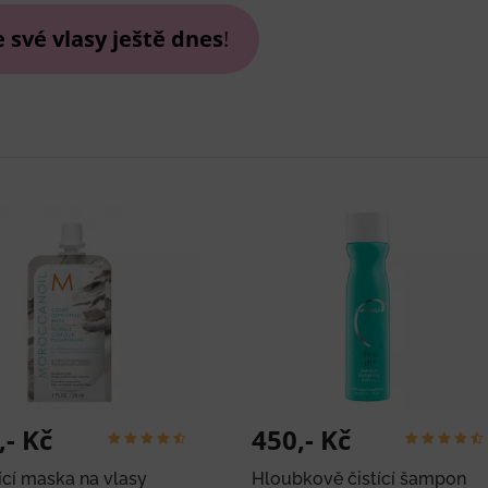
 své vlasy ještě dnes
!
,- Kč
450,- Kč
ící maska na vlasy
Hloubkově čistící šampon