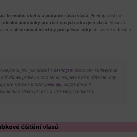
aci krevního oběhu a podpoře růstu vlasů
.
Peeling
odstraní
ří
ideální podmínky pro růst nových zdravých vlasů
. Vlasová
pravena
absorbovat všechny prospěšné látky
obsažené v dalších
p:
Nejste si jisti, jak přesně s
peelingem
pracovat? Podívejte se
 náš
článek
právě na toto téma! Najdete v něm užitečné rady
tipy pro správné použití
peelingu
, abyste dosáhli
ximálního efektu při péči o vaše vlasy a pokožku.
ubkové čištění vlasů