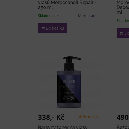
vlasů Moroccanoil Repair -
Moroc
250 ml
Depos
ml
Skladem 4 ks
Moroccanoil
Sklade
Do košíku
Do
338,- Kč
490
Barevný toner na vlasy
Bezop