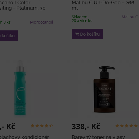
canoil Color
Malibu C Un-Do-Goo - 266
iting - Platinum, 30
ml
Skladem
Malibu C
20 a více ks
m 8 ks
Moroccanoil
Do košíku
 košíku
,- Kč
338,- Kč
lachový kondicionér
Barevný toner na vlasy