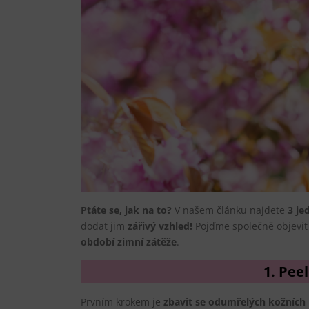
Ptáte se, jak na to?
V našem článku najdete
3 je
dodat jim
zářivý vzhled!
Pojďme společně objevit
období zimní zátěže
.
1. Pee
Prvním krokem je
zbavit se odumřelých kožních