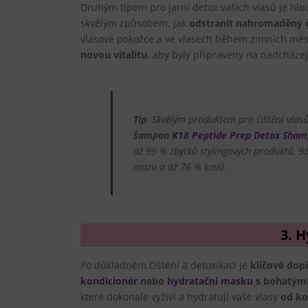
Druhým tipem pro jarní detox vašich vlasů je hlo
skvělým způsobem, jak
odstranit nahromaděný o
vlasové pokožce a ve vlasech během zimních měs
novou vitalitu
, aby byly připraveny na nadcházej
Tip
: Skvělým produktem pro čištění vla
šampon
K18 Peptide Prep Detox Sha
až 99 % zbytků stylingových produktů, 
mazu a až 76 % kovů.
3.
H
Po důkladném čištění a detoxikaci je
klíčové dop
kondicionér
nebo
hydratační masku
s bohatými
které dokonale vyživí a hydratují vaše vlasy
od ko