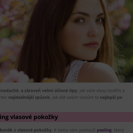
dnoduché, a zároveň velmi účinné tipy
, jak vaše vlasy osvěžit a
 ten
nejideálnější způsob
, jak dát vašim vlasům to
nejlepší po
ling vlasové pokožky
 buněk z vlasové pokožky
. K tomu vám poslouží
peeling
, který