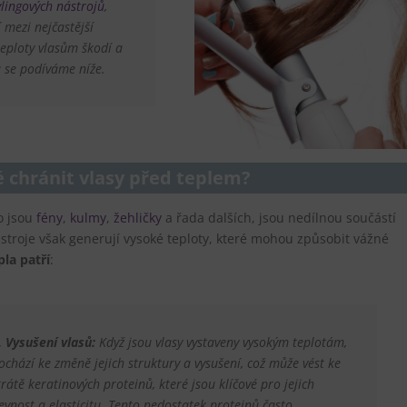
ylingových nástrojů
,
í mezi nejčastější
teploty vlasům škodí a
ů se podíváme níže.
é chránit vlasy před teplem?
o jsou
fény
,
kulmy
,
žehličky
a řada dalších, jsou nedílnou součástí
troje však generují vysoké teploty, které mohou způsobit vážné
pla patří
:
.
Vysušení vlasů:
Když jsou vlasy vystaveny vysokým teplotám,
ochází ke změně jejich struktury a vysušení, což může vést ke
trátě keratinových proteinů, které jsou klíčové pro jejich
evnost a elasticitu. Tento nedostatek proteinů často