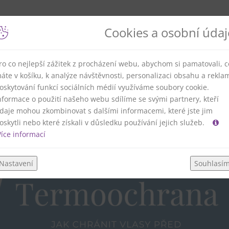
Cookies a osobní údaj
ro co nejlepší zážitek z procházení webu, abychom si pamatovali, c
e krásným a zdravým vlasům
áte v košíku, k analýze návštěvnosti, personalizaci obsahu a rekla
oskytování funkcí sociálních médií využíváme soubory cookie.
nformace o použití našeho webu sdílíme se svými partnery, kteří
daje mohou zkombinovat s dalšími informacemi, které jste jim
oskytli nebo které získali v důsledku používání jejich služeb.
íce informací
Nastavení
Souhlasí