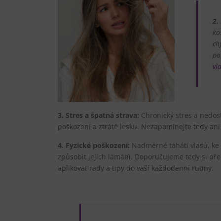
2.
ko
ch
po
vl
3.
Stres a špatná strava:
Chronický stres a nedost
poškození a ztrátě lesku. Nezapomínejte tedy ani
4.
Fyzické poškození:
Nadměrné táhátí vlasů, ke 
způsobit jejich lámání. Doporučujeme tedy si pře
aplikovat rady a tipy do vaší každodenní rutiny.