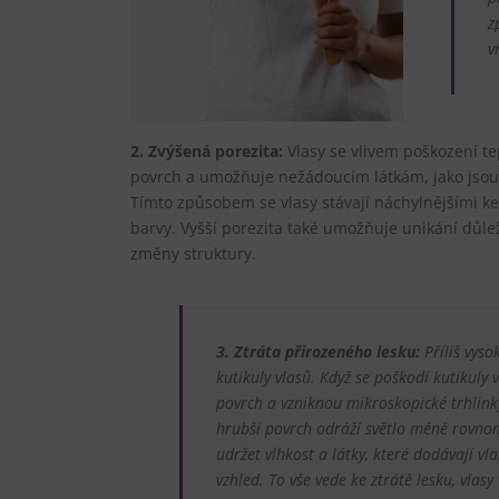
z
v
2. Zvýšená porezita:
Vlasy se vlivem poškození tep
povrch a umožňuje nežádoucím látkám, jako jsou n
Tímto způsobem se vlasy stávají náchylnějšími ke
barvy. Vyšší porezita také umožňuje unikání důlež
změny struktury.
3.
Ztráta přirozeného lesku:
Příliš vyso
kutikuly vlasů. Když se poškodí kutikuly v
povrch a vzniknou mikroskopické trhlink
hrubší povrch odráží světlo méně rovno
udržet vlhkost a látky, které dodávají vl
vzhled. To vše vede ke ztrátě lesku, vlas