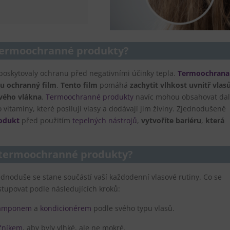
 termoochranné produkty?
poskytovaly ochranu před negativními účinky tepla.
Termoochrana
u ochranný film
.
Tento film
pomáhá
zachytit vlhkost uvnitř vlas
ového vlákna
.
Termoochranné produkty
navíc mohou obsahovat dal
 vitamíny, které posilují vlasy a dodávají jim živiny. Zjednodušeně
odukt
před použitím
tepelných nástrojů
,
vytvoříte bariéru
,
která
 termoochranné produkty?
dnoduše se stane součástí vaší každodenní vlasové rutiny. Co se
stupovat podle následujících kroků:
amponem
a
kondicionérem
podle svého typu vlasů.
čníkem
, aby byly vlhké, ale ne mokré.