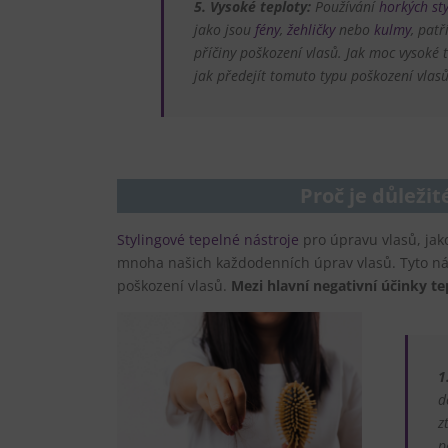
5. Vysoké teploty:
Používání
horkých st
jako jsou
fény
,
žehličky
nebo
kulmy
, patř
příčiny poškození vlasů. Jak moc vysoké 
jak předejít tomuto typu poškození vlas
Proč je důležit
Stylingové tepelné nástroje
pro úpravu vlasů, jak
mnoha našich každodenních úprav vlasů. Tyto nás
poškození vlasů.
Mezi hlavní negativní účinky te
1
d
z
p