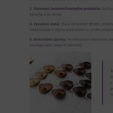
3. Nanesení
termoochranného produktu
:
Apliku
konečky a do délek.
4. Vysušení vlasů:
Vlasy vyfoukejte
fénem
, přede
nedocházelo k jejímu podráždění a vzniku prostřed
5. Dokončení úpravy:
Po dokončení vysoušení vl
na vlasy
nebo
oleje
do konečků.
T
s
z
p
r