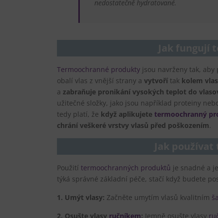
nedostatečně hydratované.
Jak fungují
Termoochranné produkty
jsou navrženy tak, aby 
obalí vlas z vnější strany a
vytvoří
tak
kolem vlas
a
zabraňuje pronikání vysokých teplot do vlas
užitečné složky, jako jsou například proteiny nebo
tedy platí, že
když aplikujete
termoochranný pr
chrání veškeré vrstvy vlasů před poškozením
.
Jak používat
Použití
termoochranných produktů
je snadné a je
týká správné základní péče, stačí když budete po
1.
Umýt vlasy:
Začněte umytím vlasů kvalitním
š
2. Osušte vlasy
ručníkem
:
Jemně osušte vlasy
ru