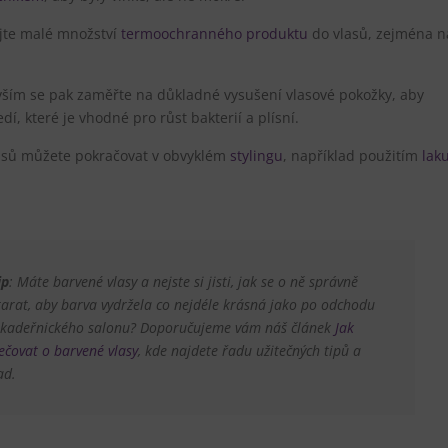
jte malé množství
termoochranného produktu
do vlasů, zejména n
vším se pak zaměřte na důkladné vysušení vlasové pokožky, aby
í, které je vhodné pro růst bakterií a plísní.
asů můžete pokračovat v obvyklém
stylingu
, například použitím
lak
ip
: Máte barvené vlasy a nejste si jisti, jak se o ně správně
tarat, aby barva vydržela co nejdéle krásná jako po odchodu
 kadeřnického salonu? Doporučujeme vám náš článek
Jak
ečovat o barvené vlasy
, kde najdete řadu užitečných tipů a
ad.