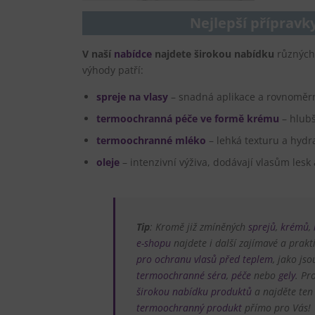
Nejlepší přípravk
V naší
nabídce
najdete širokou nabídku
různých
výhody patří:
spreje na vlasy
– snadná aplikace a rovnoměr
termoochranná péče ve formě krému
– hlubš
termoochranné mléko
– lehká texturu a hydr
oleje
– intenzivní výživa, dodávají vlasům lesk
Tip
: Kromě již zmíněných
sprejů
,
krémů
,
e-shopu
najdete i další zajímavé a prakt
pro ochranu vlasů před teplem
, jako js
termoochranné séra
,
péče
nebo
gely
. Pr
širokou nabídku produktů
a najděte ten
termoochranný produkt
přímo pro Vás!