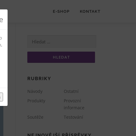
E-SHOP
KONTAKT
e
o
Vyhledávání
m,
RUBRIKY
Návody
Ostatní
m
Produkty
Provozní
informace
Soutěže
Testování
NEJNOVĚJŠÍ PŘÍSPĚVKY