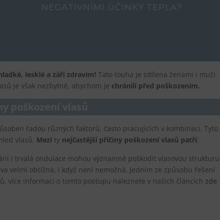
ladké, lesklé a září zdravím!
Tato touha je sdílena ženami i muži
lasů je však nezbytné, abychom je
chránili před poškozením.
ny poškození vlasů
ůsoben řadou různých faktorů, často pracujících v kombinaci. Tyto
zhled vlasů.
Mezi
ty
nejčastější příčiny poškození vlasů patří
:
ání i trvalá ondulace mohou významně poškodit vlasovou strukturu
ava velmi obtížná, i když není nemožná. Jedním ze způsobu řešení
ů, více informací o tomto postupu naleznete v našich článcích
zde