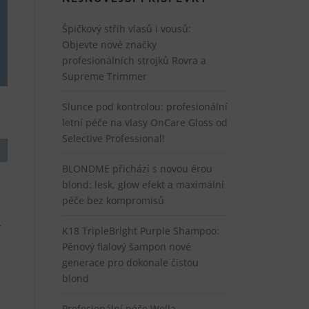
Špičkový střih vlasů i vousů:
Objevte nové značky
profesionálních strojků Rovra a
Supreme Trimmer
Slunce pod kontrolou: profesionální
letní péče na vlasy OnCare Gloss od
Selective Professional!
BLONDME přichází s novou érou
blond: lesk, glow efekt a maximální
péče bez kompromisů
.
K18 TripleBright Purple Shampoo:
Pěnový fialový šampon nové
generace pro dokonale čistou
blond
Profesionální péče Wella