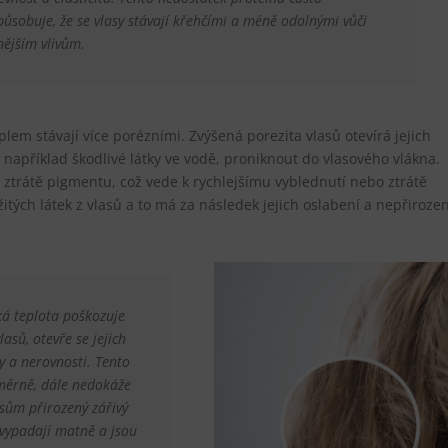
působuje, že se vlasy stávají křehčími a méně odolnými vůči
nějším vlivům.
lem stávají více porézními. Zvýšená porezita vlasů otevírá jejich
apříklad škodlivé látky ve vodě, proniknout do vlasového vlákna.
 ztrátě pigmentu, což vede k rychlejšímu vyblednutí nebo ztrátě
itých látek z vlasů a to má za následek jejich oslabení a nepřiroze
ká teplota poškozuje
lasů, otevře se jejich
y a nerovnosti. Tento
měrně, dále nedokáže
asům přirozený zářivý
y vypadají matně a jsou