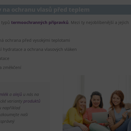
y na ochranu vlasů před teplem
 typů
termoochranných přípravků
. Mezi ty nejoblíbenější a jejich
ná ochrana před vysokými teplotami
í hydratace a ochrana vlasových vláken
atace
 a změkčení
mlék
a
olejů
u nás na
ické varianty
produktů
ou například
ozkoumejte naši
 správný